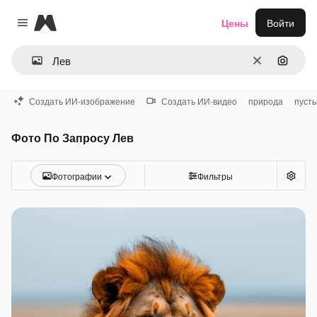
Magnific
Цены
Войти
Close menu
Очистить
Поиск 
Создать ИИ-изображение
Создать ИИ-видео
природа
пуст
Фото По Запросу Лев
Фотографии
Фильтры