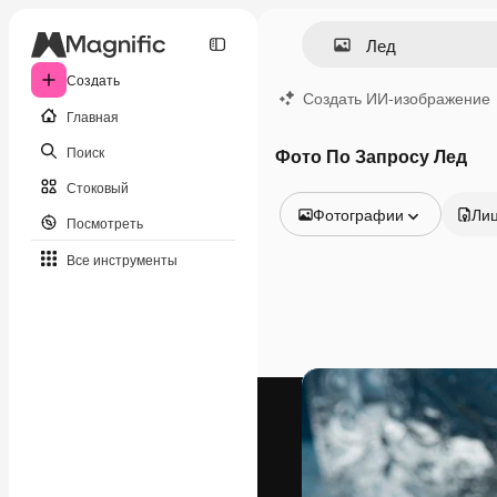
Создать
Создать ИИ-изображение
Главная
Поиск
Фото По Запросу Лед
Стоковый
Фотографии
Ли
Посмотреть
Все изображения
Все инструменты
Векторы
Иллюстрации
Фотографии
PSD
Шаблоны
Мокапы
Видео
Видеоролик
Моушн-дизайн
Видеошаблоны
Иконки
3D-модели
Шрифты