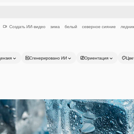
Создать ИИ-видео
зима
белый
северное сияние
ледни
цензия
Сгенерировано ИИ
Ориентация
Цве
Продукция
Начать