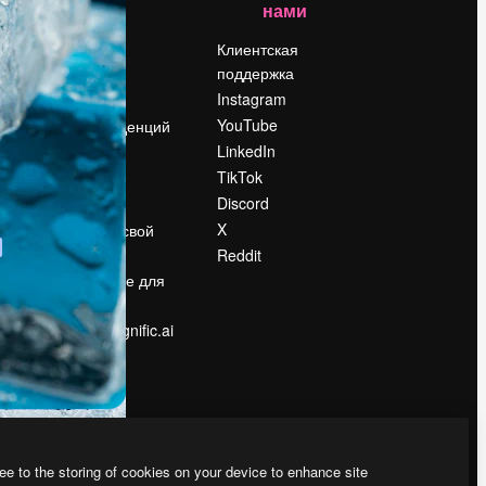
нами
Цены
о
О нас
Клиентская
поддержка
Reviews
Instagram
Вакансии
YouTube
Поиск тенденций
LinkedIn
Блог
TikTok
События
Discord
Slidesgo
ости
X
Продайте свой
контент
Reddit
в
Помещение для
прессы
Ищете magnific.ai
ee to the storing of cookies on your device to enhance site