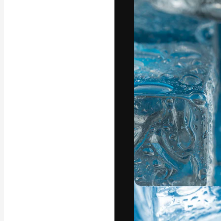
Креативная пл
ваших лучших 
подписчиков с
предприятий, а
Pусский