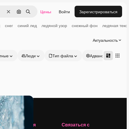
Цены
Войти
Зарегистрироваться
Очистить
Поиск по изображению
Поиск
к
снег
синий лед
ледяной узор
снежный фон
ледяная текс
Актуальность
тные
Люди
Тип файла
Адвансд
Компания
Связаться с