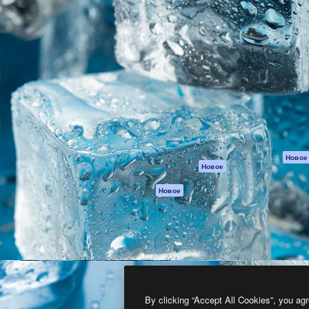
атформа для создания
Spaces
Academy
работ. Более 1 миллиона
ИИ-помощник
Документация п
реди креаторов,
Пакету ИИ
Генератор
гентств и студий.
изображений ИИ
Служба
поддержки
Генератор видео
ИИ
Условия и
положения
Генератор голоса
на основе ИИ
Политика
конфиденциальн
Стоковый контент
Оригиналы
MCP для
Новое
Новое
Claude/ChatGPT
Политика файло
cookie
Агенты
Новое
Центр доверия
API
Партнеры
Мобильное
приложение
Предприятие
Все инструменты
Magnific
By clicking “Accept All Cookies”, you agr