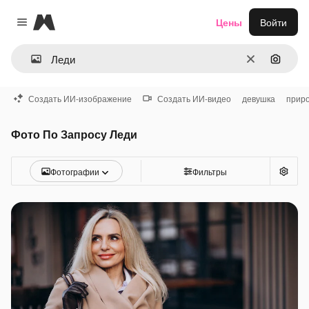
Magnific
Цены
Войти
Close menu
Очистить
Поиск 
Создать ИИ-изображение
Создать ИИ-видео
девушка
прир
Фото По Запросу Леди
Фотографии
Фильтры