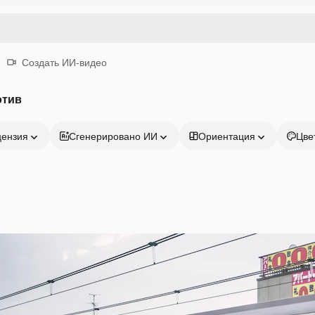
Создать ИИ-видео
отив
цензия
Сгенерировано ИИ
Ориентация
Цве
Продукция
Начать