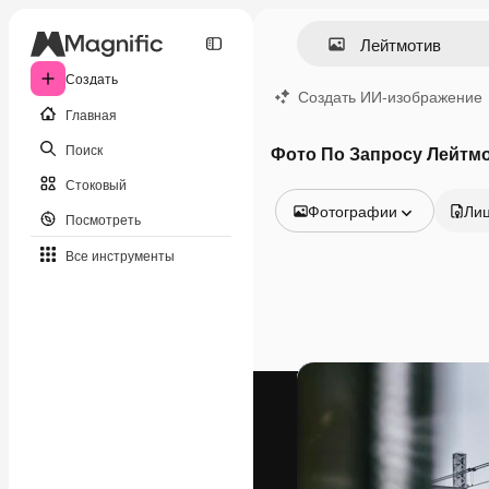
Создать
Создать ИИ-изображение
Главная
Поиск
Фото По Запросу Лейтм
Стоковый
Фотографии
Ли
Посмотреть
Все изображения
Все инструменты
Векторы
Иллюстрации
Фотографии
PSD
Шаблоны
Мокапы
Видео
Видеоролик
Моушн-дизайн
Видеошаблоны
Иконки
3D-модели
Шрифты