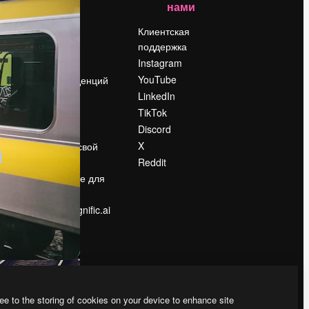
нами
Цены
о
О нас
Клиентская
поддержка
Reviews
Instagram
Вакансии
YouTube
Поиск тенденций
LinkedIn
Блог
TikTok
События
Discord
Slidesgo
ости
X
Продайте свой
контент
Reddit
в
Помещение для
прессы
Ищете magnific.ai
ee to the storing of cookies on your device to enhance site