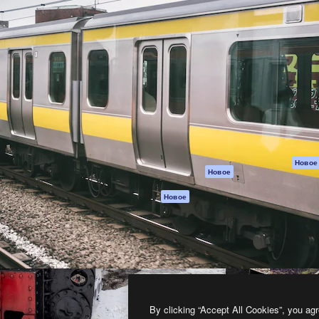
атформа для создания
Spaces
Academy
работ. Более 1 миллиона
ИИ-помощник
Документация п
реди креаторов,
Пакету ИИ
Генератор
гентств и студий.
изображений ИИ
Служба
поддержки
Генератор видео
ИИ
Условия и
положения
Генератор голоса
на основе ИИ
Политика
конфиденциальн
Стоковый контент
Оригиналы
MCP для
Новое
Новое
Claude/ChatGPT
Политика файло
cookie
Агенты
Новое
Центр доверия
API
Партнеры
Мобильное
приложение
Предприятие
Все инструменты
Magnific
By clicking “Accept All Cookies”, you agr