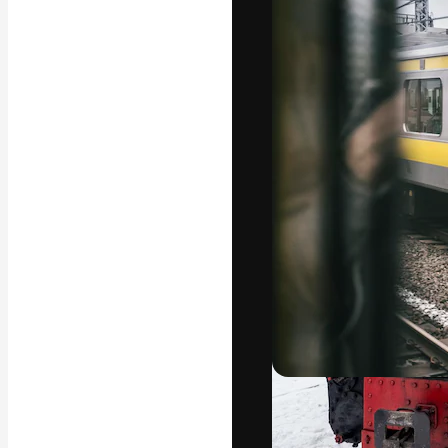
Креативная пл
ваших лучших 
подписчиков с
предприятий, а
Pусский