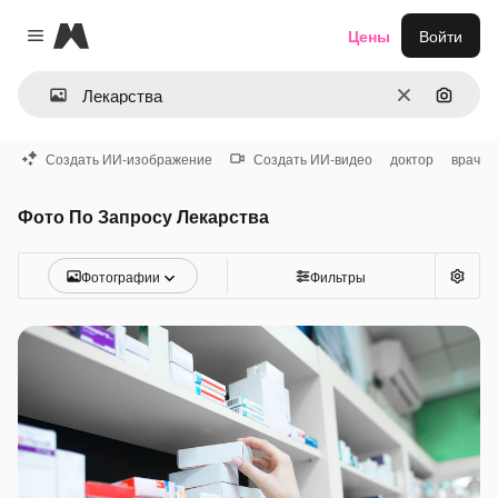
Magnific
Цены
Войти
Close menu
Очистить
Поиск 
Создать ИИ-изображение
Создать ИИ-видео
доктор
врач
Фото По Запросу Лекарства
Фотографии
Фильтры