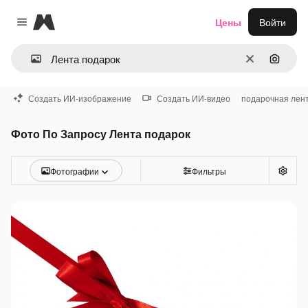
Magnific
Цены
Войти
Close menu
Очистить
Поиск 
Создать ИИ-изображение
Создать ИИ-видео
подарочная лен
Фото По Запросу Лента подарок
Фотографии
Фильтры