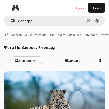
Magnific
Цены
Войти
Close menu
Очистить
Поиск 
Создать ИИ-изображение
Создать ИИ-видео
природа
текст
Фото По Запросу Леопард
Фотографии
Фильтры