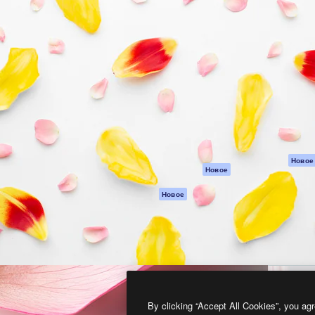
атформа для создания
Spaces
Academy
работ. Более 1 миллиона
ИИ-помощник
Документация п
реди креаторов,
Пакету ИИ
Генератор
гентств и студий.
изображений ИИ
Служба
поддержки
Генератор видео
ИИ
Условия и
положения
Генератор голоса
на основе ИИ
Политика
конфиденциальн
Стоковый контент
Оригиналы
MCP для
Новое
Новое
Claude/ChatGPT
Политика файло
cookie
Агенты
Новое
Центр доверия
API
Партнеры
Мобильное
приложение
Предприятие
Все инструменты
Magnific
By clicking “Accept All Cookies”, you agr