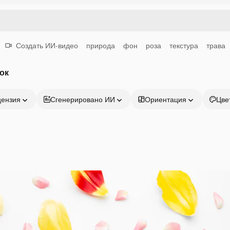
Создать ИИ-видео
природа
фон
роза
текстура
трава
ок
цензия
Сгенерировано ИИ
Ориентация
Цве
Продукция
Начать