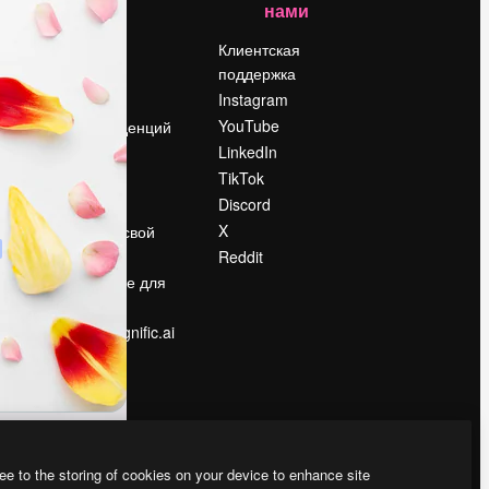
нами
Цены
о
О нас
Клиентская
поддержка
Reviews
Instagram
Вакансии
YouTube
Поиск тенденций
LinkedIn
Блог
TikTok
События
Discord
Slidesgo
ости
X
Продайте свой
контент
Reddit
в
Помещение для
прессы
Ищете magnific.ai
ee to the storing of cookies on your device to enhance site