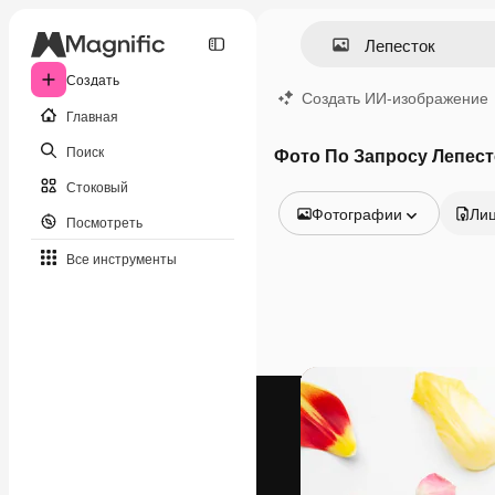
Создать
Создать ИИ-изображение
Главная
Поиск
Фото По Запросу Лепест
Стоковый
Фотографии
Ли
Посмотреть
Все изображения
Все инструменты
Векторы
Иллюстрации
Фотографии
PSD
Шаблоны
Мокапы
Видео
Видеоролик
Моушн-дизайн
Видеошаблоны
Иконки
3D-модели
Шрифты