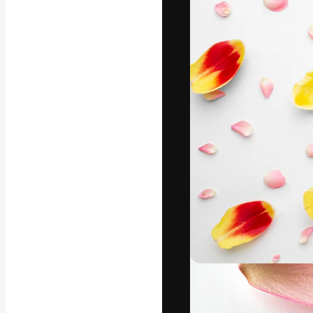
Креативная пл
ваших лучших 
подписчиков с
предприятий, а
Pусский