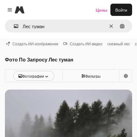
Magnific
Цены
Войти
Close menu
Очистить
Поиск 
Создать ИИ-изображение
Создать ИИ-видео
снежный лес
с
Фото По Запросу Лес туман
Фотографии
Фильтры