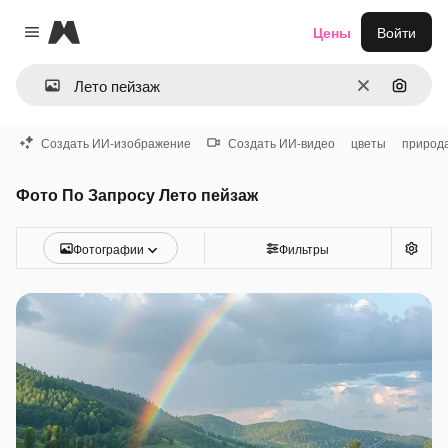
Magnific
Цены
Войти
Close menu
Очистить
Поиск 
Создать ИИ-изображение
Создать ИИ-видео
цветы
природ
Фото По Запросу Лето пейзаж
Фотографии
Фильтры