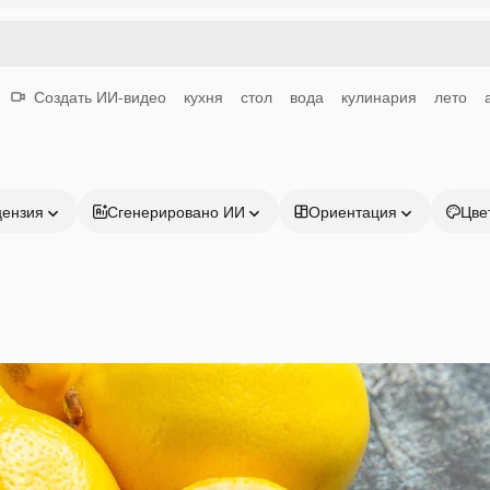
Создать ИИ-видео
кухня
стол
вода
кулинария
лето
цензия
Сгенерировано ИИ
Ориентация
Цве
Продукция
Начать