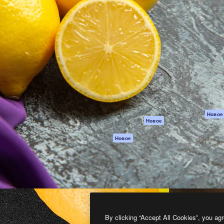
атформа для создания
Spaces
Academy
работ. Более 1 миллиона
ИИ-помощник
Документация п
реди креаторов,
Пакету ИИ
Генератор
гентств и студий.
изображений ИИ
Служба
поддержки
Генератор видео
ИИ
Условия и
положения
Генератор голоса
на основе ИИ
Политика
конфиденциальн
Стоковый контент
Оригиналы
MCP для
Новое
Новое
Claude/ChatGPT
Политика файло
cookie
Агенты
Новое
Центр доверия
API
Партнеры
Мобильное
приложение
Предприятие
Все инструменты
Magnific
By clicking “Accept All Cookies”, you agr