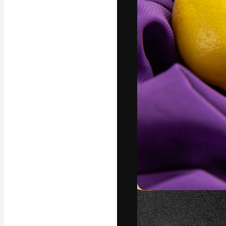
Креативная пл
ваших лучших 
подписчиков с
предприятий, а
Pусский