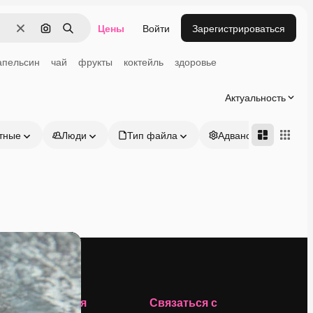
Цены
Войти
Зарегистрироваться
Очистить
Поиск по изображению
Поиск
апельсин
чай
фрукты
коктейль
здоровье
Актуальность
тные
Люди
Тип файла
Адвансд
Компания
Связаться с