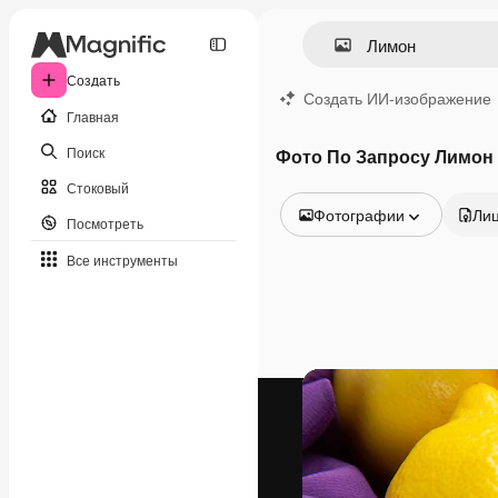
Создать
Создать ИИ-изображение
Главная
Поиск
Фото По Запросу Лимон
Стоковый
Фотографии
Ли
Посмотреть
Все изображения
Все инструменты
Векторы
Иллюстрации
Фотографии
PSD
Шаблоны
Мокапы
Видео
Видеоролик
Моушн-дизайн
Видеошаблоны
Иконки
3D-модели
Шрифты