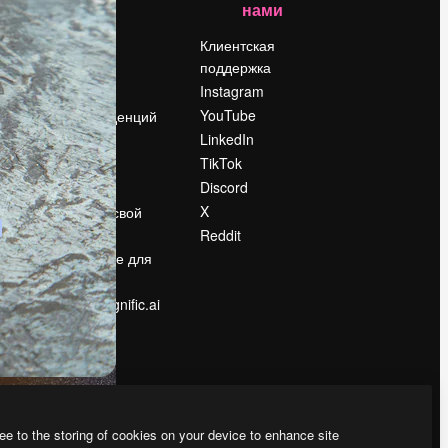
нами
Цены
о
О нас
Клиентская
поддержка
Reviews
Instagram
Вакансии
YouTube
Поиск тенденций
LinkedIn
Блог
TikTok
События
Discord
Slidesgo
ости
X
Продайте свой
контент
Reddit
в
Помещение для
прессы
Ищете magnific.ai
ee to the storing of cookies on your device to enhance site