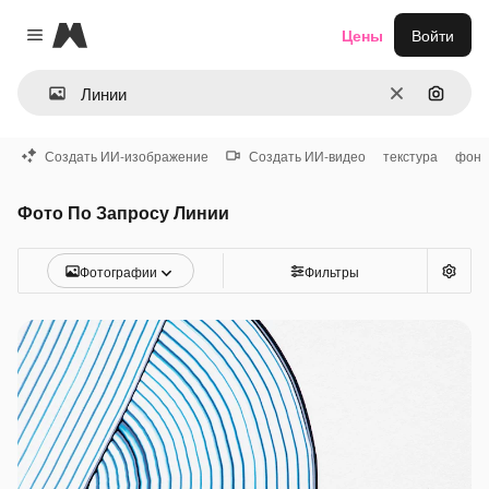
Magnific
Цены
Войти
Close menu
Очистить
Поиск 
Создать ИИ-изображение
Создать ИИ-видео
текстура
фон
Фото По Запросу Линии
Фотографии
Фильтры