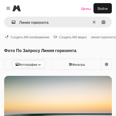
Magnific
Цены
Войти
Close menu
Очистить
Поиск 
Создать ИИ-изображение
Создать ИИ-видео
линия горизонта
Фото По Запросу Линия горизонта
Фотографии
Фильтры