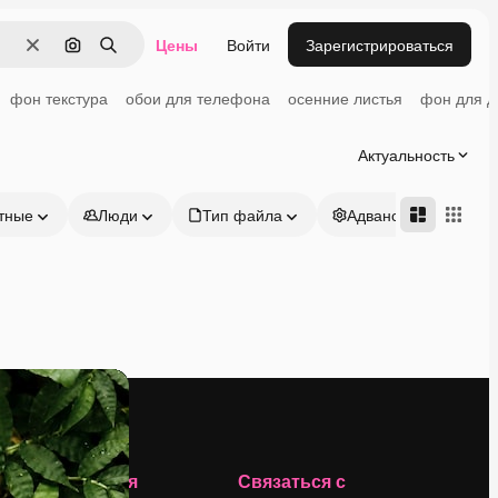
Цены
Войти
Зарегистрироваться
Очистить
Поиск по изображению
Поиск
фон текстура
обои для телефона
осенние листья
фон для д
Актуальность
тные
Люди
Тип файла
Адвансд
Компания
Связаться с