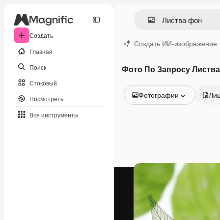
Создать
Создать ИИ-изображение
Главная
Поиск
Фото По Запросу Листв
Стоковый
Фотографии
Ли
Посмотреть
Все изображения
Все инструменты
Векторы
Иллюстрации
Фотографии
PSD
Шаблоны
Мокапы
Видео
Видеоролик
Моушн-дизайн
Видеошаблоны
Иконки
3D-модели
Шрифты