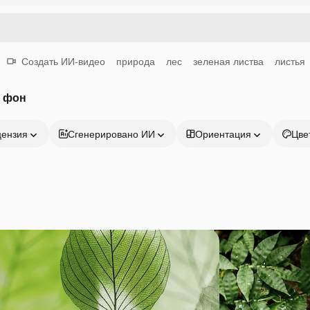
Создать ИИ-видео
природа
лес
зеленая листва
листья
а фон
цензия
Сгенерировано ИИ
Ориентация
Цве
Продукция
Начать