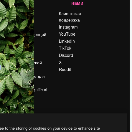
нами
Цены
о
О нас
Клиентская
поддержка
Reviews
Instagram
Вакансии
YouTube
Поиск тенденций
LinkedIn
Блог
TikTok
События
Discord
Slidesgo
ости
X
Продайте свой
контент
Reddit
в
Помещение для
прессы
Ищете magnific.ai
ee to the storing of cookies on your device to enhance site