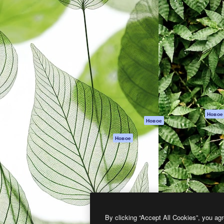
атформа для создания
Spaces
Academy
работ. Более 1 миллиона
ИИ-помощник
Документация п
реди креаторов,
Пакету ИИ
Генератор
гентств и студий.
изображений ИИ
Служба
поддержки
Генератор видео
ИИ
Условия и
положения
Генератор голоса
на основе ИИ
Политика
конфиденциальн
Стоковый контент
Оригиналы
MCP для
Новое
Новое
Claude/ChatGPT
Политика файло
cookie
Агенты
Новое
Центр доверия
API
Партнеры
Мобильное
приложение
Предприятие
Все инструменты
Magnific
By clicking “Accept All Cookies”, you agr