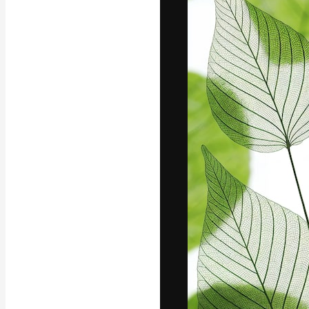
Креативная пл
ваших лучших 
подписчиков с
предприятий, а
Pусский