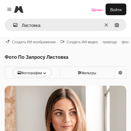
Magnific
Цены
Войти
Close menu
Очистить
Поиск 
Создать ИИ-изображение
Создать ИИ-видео
природа
фон
Фото По Запросу Листовка
Фотографии
Фильтры