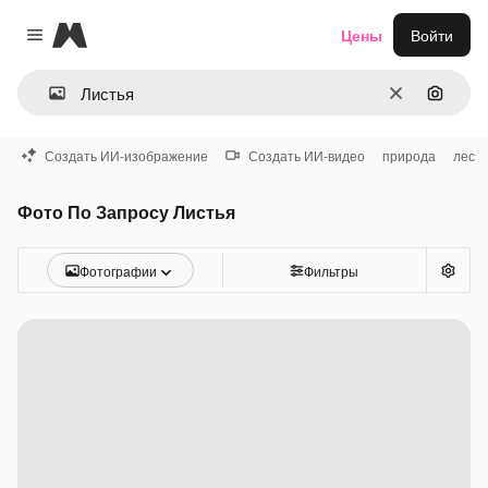
Magnific
Цены
Войти
Close menu
Очистить
Поиск 
Создать ИИ-изображение
Создать ИИ-видео
природа
лес
Фото По Запросу Листья
Фотографии
Фильтры