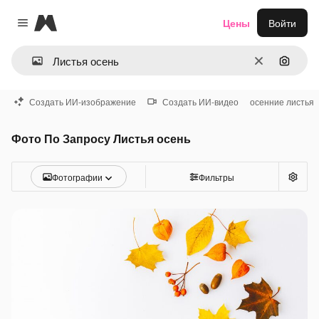
Magnific
Цены
Войти
Close menu
Очистить
Поиск 
Создать ИИ-изображение
Создать ИИ-видео
осенние листья
Фото По Запросу Листья осень
Фотографии
Фильтры