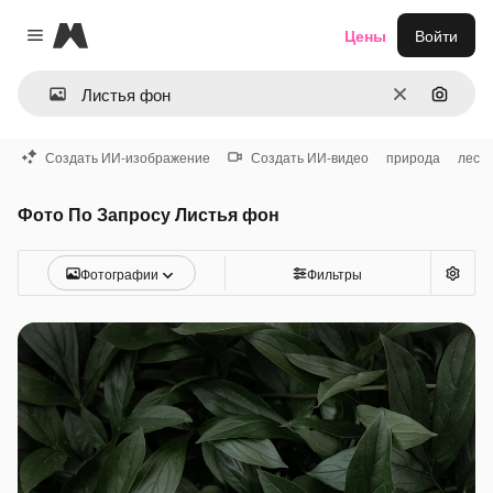
Magnific
Цены
Войти
Close menu
Очистить
Поиск 
Создать ИИ-изображение
Создать ИИ-видео
природа
лес
Фото По Запросу Листья фон
Фотографии
Фильтры