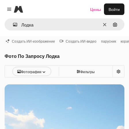
Magnific
Цены
Войти
Close menu
Очистить
Поиск 
Создать ИИ-изображение
Создать ИИ-видео
парусник
кора
Фото По Запросу Лодка
Фотографии
Фильтры