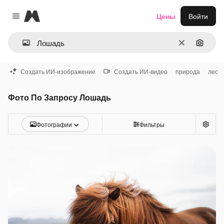
Magnific
Цены
Войти
Close menu
Очистить
Поиск 
Создать ИИ-изображение
Создать ИИ-видео
природа
лес
Фото По Запросу Лошадь
Фотографии
Фильтры