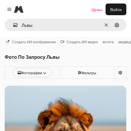
Magnific
Цены
Войти
Close menu
Очистить
Поиск 
Создать ИИ-изображение
Создать ИИ-видео
котята
медвед
Фото По Запросу Львы
Фотографии
Фильтры