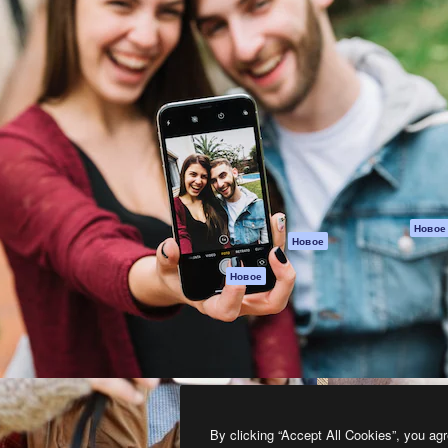
атформа для создания
Spaces
Academy
работ. Более 1 миллиона
ИИ-помощник
Документация п
реди креаторов,
Пакету ИИ
Генератор
гентств и студий.
изображений ИИ
Служба
поддержки
Генератор видео
ИИ
Условия и
положения
Генератор голоса
на основе ИИ
Политика
конфиденциальн
Стоковый контент
Оригиналы
MCP для
Новое
Новое
Claude/ChatGPT
Политика файло
cookie
Агенты
Новое
Центр доверия
API
Партнеры
Мобильное
приложение
Предприятие
Все инструменты
Magnific
By clicking “Accept All Cookies”, you agr