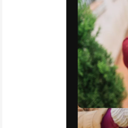
Креативная пл
ваших лучших 
подписчиков с
предприятий, а
Pусский