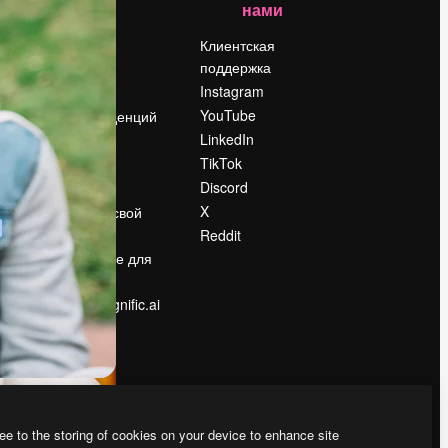
нами
Цены
о
О нас
Клиентская
поддержка
Reviews
Instagram
Вакансии
YouTube
Поиск тенденций
LinkedIn
Блог
TikTok
События
Discord
Slidesgo
ости
X
Продайте свой
контент
Reddit
в
Помещение для
прессы
Ищете magnific.ai
ee to the storing of cookies on your device to enhance site