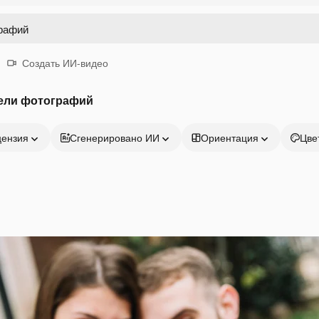
Создать ИИ-видео
ели фотографий
цензия
Сгенерировано ИИ
Ориентация
Цве
Продукция
Начать