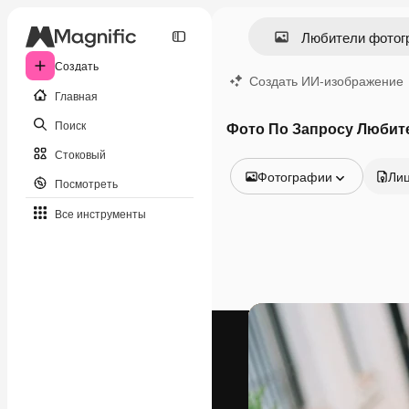
Создать
Создать ИИ-изображение
Главная
Поиск
Фото По Запросу Любит
Стоковый
Фотографии
Ли
Посмотреть
Все изображения
Все инструменты
Векторы
Иллюстрации
Фотографии
PSD
Шаблоны
Мокапы
Видео
Видеоролик
Моушн-дизайн
Видеошаблоны
Иконки
3D-модели
Шрифты