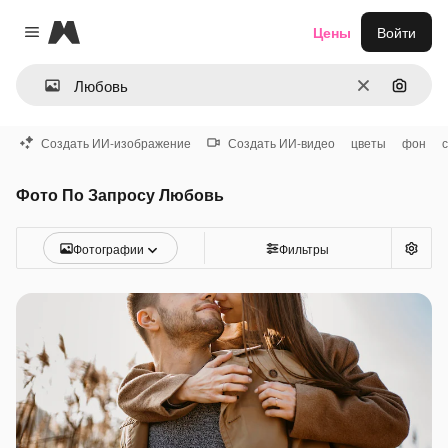
Magnific
Цены
Войти
Close menu
Очистить
Поиск 
Создать ИИ-изображение
Создать ИИ-видео
цветы
фон
Фото По Запросу Любовь
Фотографии
Фильтры