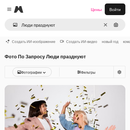
Magnific
Цены
Войти
Close menu
Очистить
Поиск 
Создать ИИ-изображение
Создать ИИ-видео
новый год
ком
Фото По Запросу Люди празднуют
Фотографии
Фильтры