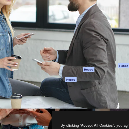
атформа для создания
Spaces
Academy
работ. Более 1 миллиона
ИИ-помощник
Документация п
реди креаторов,
Пакету ИИ
Генератор
гентств и студий.
изображений ИИ
Служба
поддержки
Генератор видео
ИИ
Условия и
положения
Генератор голоса
на основе ИИ
Политика
конфиденциальн
Стоковый контент
Оригиналы
MCP для
Новое
Новое
Claude/ChatGPT
Политика файло
cookie
Агенты
Новое
Центр доверия
API
Партнеры
Мобильное
приложение
Предприятие
Все инструменты
Magnific
By clicking “Accept All Cookies”, you agr