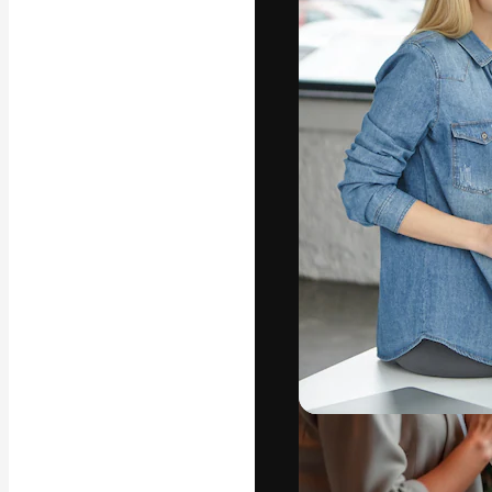
Креативная пл
ваших лучших 
подписчиков с
предприятий, а
Pусский