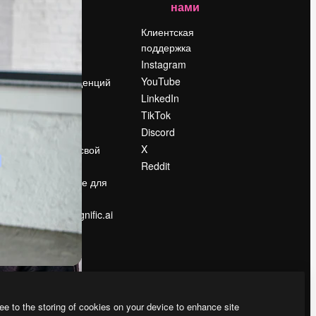
нами
Цены
о
О нас
Клиентская
поддержка
Reviews
Instagram
Вакансии
YouTube
Поиск тенденций
LinkedIn
Блог
TikTok
События
Discord
Slidesgo
ости
X
Продайте свой
контент
Reddit
в
Помещение для
прессы
Ищете magnific.ai
ee to the storing of cookies on your device to enhance site