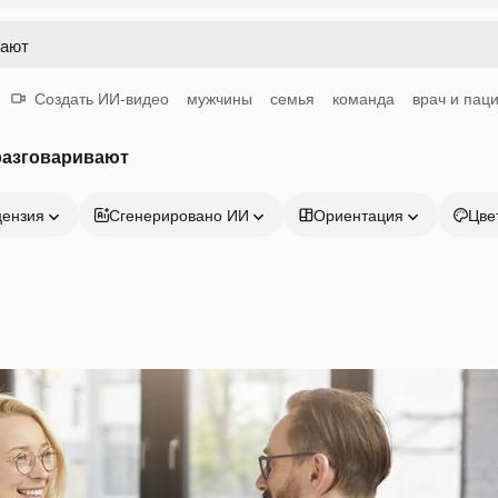
Создать ИИ-видео
мужчины
семья
команда
врач и пац
разговаривают
цензия
Сгенерировано ИИ
Ориентация
Цве
Продукция
Начать