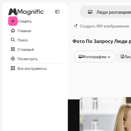
Создать
Создать ИИ-изображение
Главная
Поиск
Фото По Запросу Люди 
Стоковый
Фотографии
Ли
Посмотреть
Все изображения
Все инструменты
Векторы
Иллюстрации
Фотографии
PSD
Шаблоны
Мокапы
Видео
Видеоролик
Моушн-дизайн
Видеошаблоны
Иконки
3D-модели
Шрифты