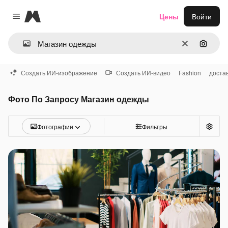
Magnific
Цены
Войти
Close menu
Очистить
Поиск 
Создать ИИ-изображение
Создать ИИ-видео
Fashion
доста
Фото По Запросу Магазин одежды
Фотографии
Фильтры