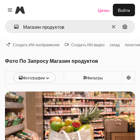
Magnific
Цены
Войти
Close menu
Очистить
Поиск 
Создать ИИ-изображение
Создать ИИ-видео
склад
логисти
Фото По Запросу Магазин продуктов
Фотографии
Фильтры