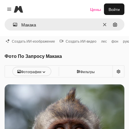
Magnific
Цены
Войти
Close menu
Очистить
Поиск 
Создать ИИ-изображение
Создать ИИ-видео
лес
фон
рук
Фото По Запросу Макака
Фотографии
Фильтры