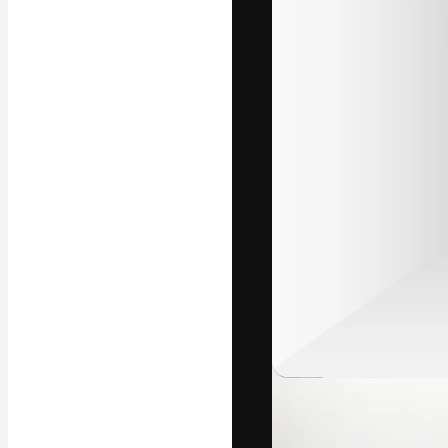
Креативная пл
ваших лучших 
подписчиков с
предприятий, а
Pусский