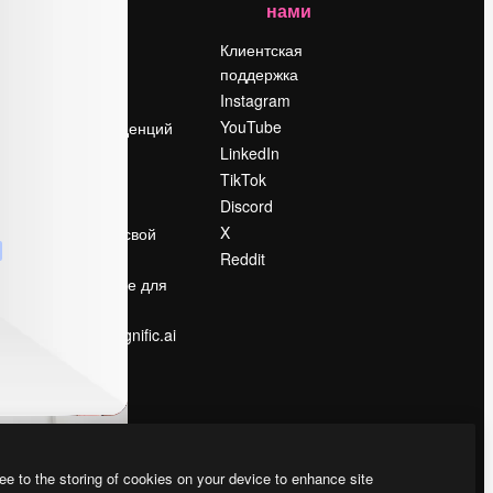
нами
Цены
о
О нас
Клиентская
поддержка
Reviews
Instagram
Вакансии
YouTube
Поиск тенденций
LinkedIn
Блог
TikTok
События
Discord
Slidesgo
ости
X
Продайте свой
контент
Reddit
в
Помещение для
прессы
Ищете magnific.ai
ee to the storing of cookies on your device to enhance site