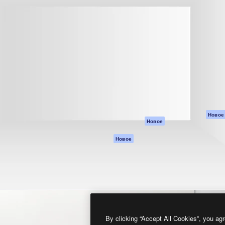
атформа для создания
Spaces
Academy
работ. Более 1 миллиона
ИИ-помощник
Документация п
реди креаторов,
Пакету ИИ
Генератор
гентств и студий.
изображений ИИ
Служба
поддержки
Генератор видео
ИИ
Условия и
положения
Генератор голоса
на основе ИИ
Политика
конфиденциальн
Стоковый контент
Оригиналы
MCP для
Новое
Новое
Claude/ChatGPT
Политика файло
cookie
Агенты
Новое
Центр доверия
API
Партнеры
Мобильное
приложение
Предприятие
Все инструменты
Magnific
By clicking “Accept All Cookies”, you agr