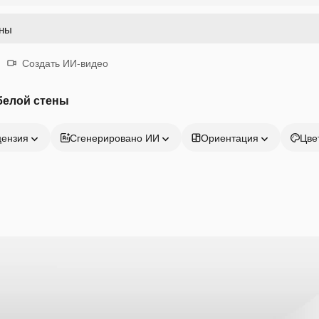
Создать ИИ-видео
белой стены
цензия
Сгенерировано ИИ
Ориентация
Цве
Продукция
Начать