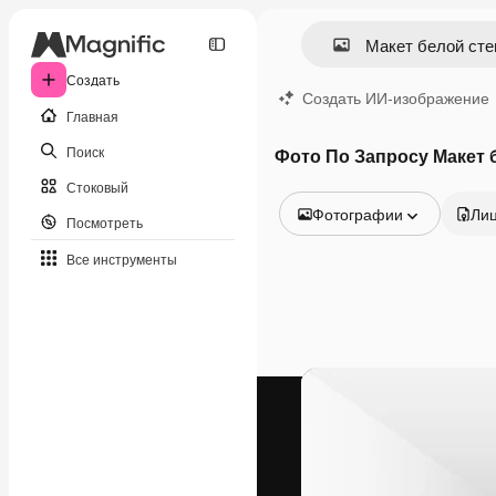
Создать
Создать ИИ-изображение
Главная
Поиск
Фото По Запросу Макет 
Стоковый
Фотографии
Ли
Посмотреть
Все изображения
Все инструменты
Векторы
Иллюстрации
Фотографии
PSD
Шаблоны
Мокапы
Видео
Видеоролик
Моушн-дизайн
Видеошаблоны
Иконки
3D-модели
Шрифты