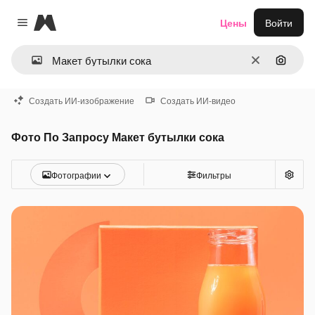
Magnific
Цены
Войти
Close menu
Очистить
Поиск 
Создать ИИ-изображение
Создать ИИ-видео
Фото По Запросу Макет бутылки сока
Фотографии
Фильтры