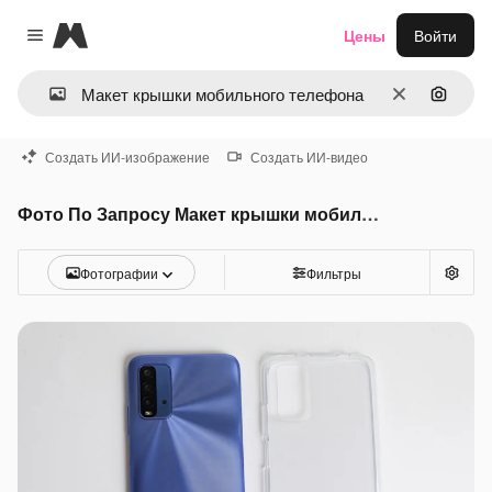
Magnific
Цены
Войти
Close menu
Очистить
Поиск 
Создать ИИ-изображение
Создать ИИ-видео
Фото По Запросу Макет крышки мобильного телефона
Фотографии
Фильтры