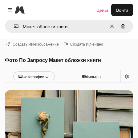
Magnific
Цены
Войти
Close menu
Очистить
Поиск 
Создать ИИ-изображение
Создать ИИ-видео
Фото По Запросу Макет обложки книги
Фотографии
Фильтры