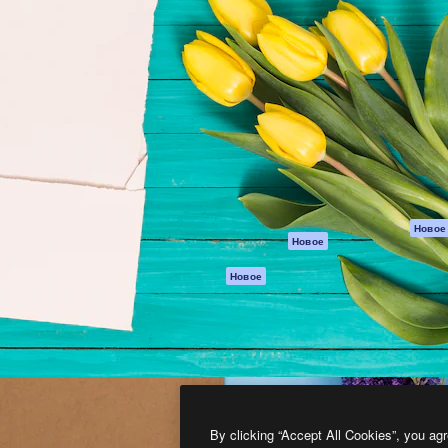
атформа для создания
Spaces
Academy
работ. Более 1 миллиона
ИИ-помощник
Документация п
реди креаторов,
Пакету ИИ
Генератор
гентств и студий.
изображений ИИ
Служба
поддержки
Генератор видео
ИИ
Условия и
положения
Генератор голоса
на основе ИИ
Политика
конфиденциальн
Стоковый контент
Оригиналы
MCP для
Новое
Новое
Claude/ChatGPT
Политика файло
cookie
Агенты
Новое
Центр доверия
API
Партнеры
Мобильное
приложение
Предприятие
Все инструменты
Magnific
By clicking “Accept All Cookies”, you agr