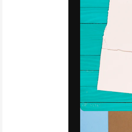
Креативная пл
ваших лучших 
подписчиков с
предприятий, а
Pусский