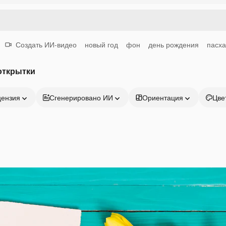
Создать ИИ-видео
новый год
фон
день рождения
пасха
открытки
цензия
Сгенерировано ИИ
Ориентация
Цве
Продукция
Начать