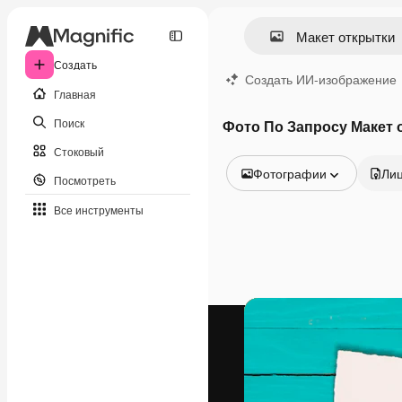
Создать
Создать ИИ-изображение
Главная
Поиск
Фото По Запросу Макет 
Стоковый
Фотографии
Ли
Посмотреть
Все изображения
Все инструменты
Векторы
Иллюстрации
Фотографии
PSD
Шаблоны
Мокапы
Видео
Видеоролик
Моушн-дизайн
Видеошаблоны
Иконки
3D-модели
Шрифты