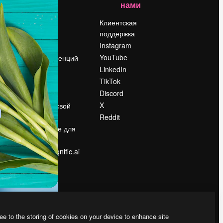
нами
Цены
о
О нас
Клиентская
поддержка
Reviews
Instagram
Вакансии
YouTube
Поиск тенденций
LinkedIn
Блог
TikTok
События
Discord
Slidesgo
ости
X
Продайте свой
контент
Reddit
в
Помещение для
прессы
Ищете magnific.ai
ee to the storing of cookies on your device to enhance site