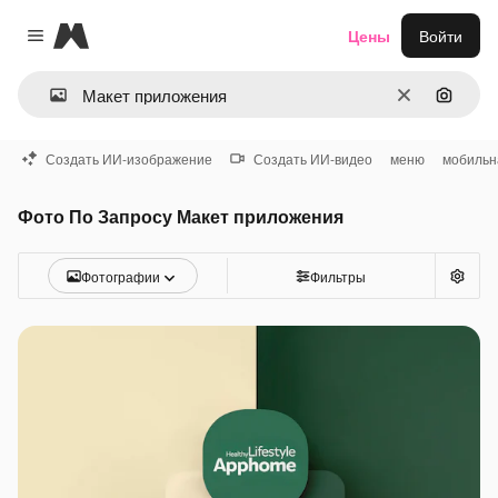
Magnific
Цены
Войти
Close menu
Очистить
Поиск 
Создать ИИ-изображение
Создать ИИ-видео
меню
мобильн
Фото По Запросу Макет приложения
Фотографии
Фильтры