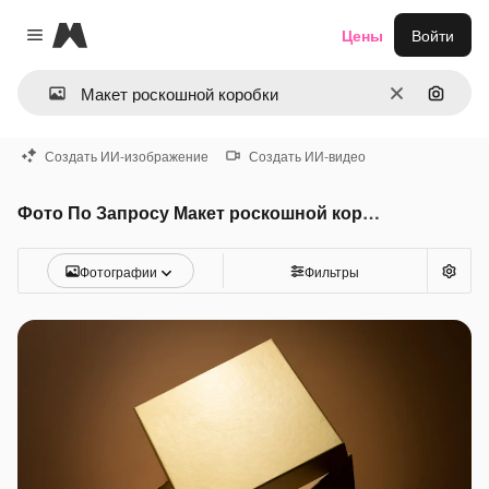
Magnific
Цены
Войти
Close menu
Очистить
Поиск 
Создать ИИ-изображение
Создать ИИ-видео
Фото По Запросу Макет роскошной коробки
Фотографии
Фильтры