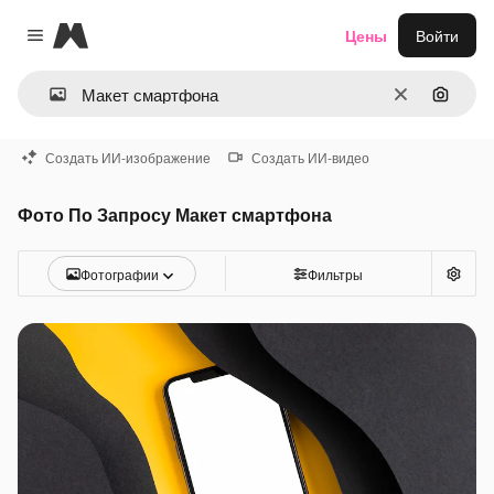
Magnific
Цены
Войти
Close menu
Очистить
Поиск 
Создать ИИ-изображение
Создать ИИ-видео
Фото По Запросу Макет смартфона
Фотографии
Фильтры