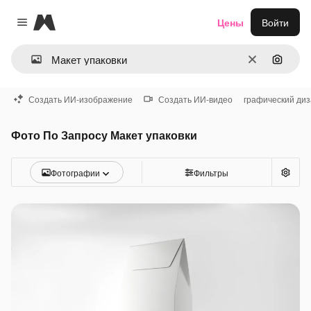
Magnific
Цены
Войти
Close menu
Очистить
Поиск 
Создать ИИ-изображение
Создать ИИ-видео
графический ди
Фото По Запросу Макет упаковки
Фотографии
Фильтры