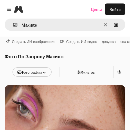
Magnific
Цены
Войти
Close menu
Очистить
Поиск 
Создать ИИ-изображение
Создать ИИ-видео
девушка
спа с
Фото По Запросу Макияж
Фотографии
Фильтры