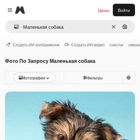
Magnific
Цены
Войти
Close menu
Очистить
Поиск 
Создать ИИ-изображение
Создать ИИ-видео
счастье
смешн
Фото По Запросу Маленькая собака
Фотографии
Фильтры