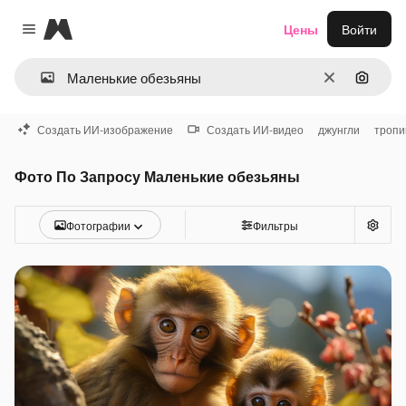
Magnific
Цены
Войти
Close menu
Очистить
Поиск 
Создать ИИ-изображение
Создать ИИ-видео
джунгли
тропи
Фото По Запросу Маленькие обезьяны
Фотографии
Фильтры