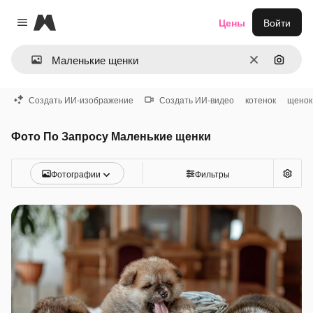
Magnific
Цены
Войти
Close menu
Очистить
Поиск 
Создать ИИ-изображение
Создать ИИ-видео
котенок
щенок
Фото По Запросу Маленькие щенки
Фотографии
Фильтры