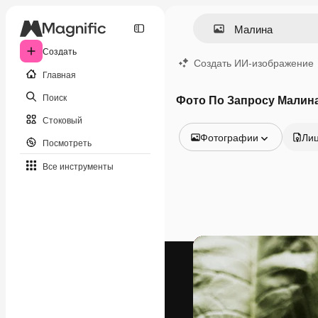
Создать
Создать ИИ-изображение
Главная
Поиск
Фото По Запросу Малин
Стоковый
Фотографии
Ли
Посмотреть
Все изображения
Все инструменты
Векторы
Иллюстрации
Фотографии
PSD
Шаблоны
Мокапы
Видео
Видеоролик
Моушн-дизайн
Видеошаблоны
Иконки
3D-модели
Шрифты