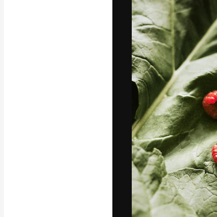
Креативная пл
ваших лучших 
подписчиков с
предприятий, а
Pусский