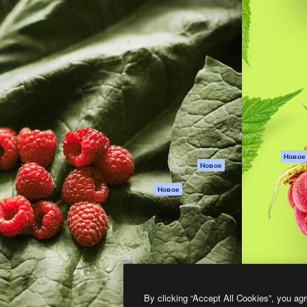
атформа для создания
Spaces
Academy
работ. Более 1 миллиона
ИИ-помощник
Документация п
реди креаторов,
Пакету ИИ
Генератор
гентств и студий.
изображений ИИ
Служба
поддержки
Генератор видео
ИИ
Условия и
положения
Генератор голоса
на основе ИИ
Политика
конфиденциальн
Стоковый контент
Оригиналы
MCP для
Новое
Новое
Claude/ChatGPT
Политика файло
cookie
Агенты
Новое
Центр доверия
API
Партнеры
Мобильное
приложение
Предприятие
Все инструменты
Magnific
By clicking “Accept All Cookies”, you agr