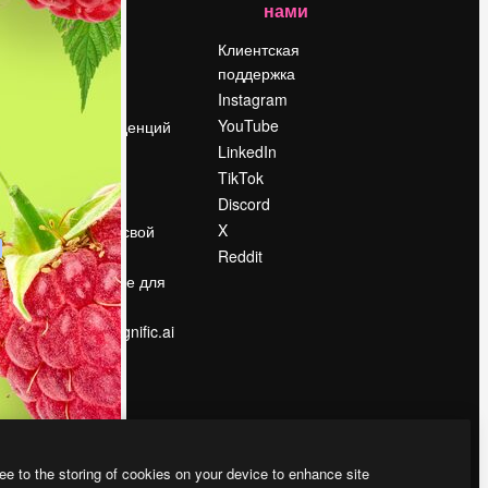
нами
Цены
о
О нас
Клиентская
поддержка
Reviews
Instagram
Вакансии
YouTube
Поиск тенденций
LinkedIn
Блог
TikTok
События
Discord
Slidesgo
ости
X
Продайте свой
контент
Reddit
в
Помещение для
прессы
Ищете magnific.ai
ee to the storing of cookies on your device to enhance site