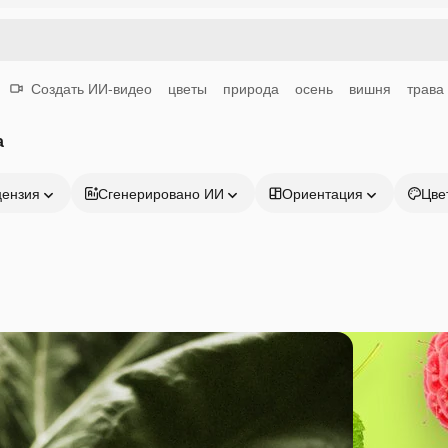
Создать ИИ-видео
цветы
природа
осень
вишня
трава
а
цензия
Сгенерировано ИИ
Ориентация
Цве
Продукция
Начать