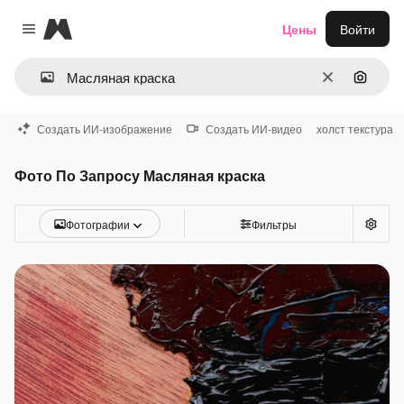
Magnific
Цены
Войти
Close menu
Очистить
Поиск 
Создать ИИ-изображение
Создать ИИ-видео
холст текстура
Фото По Запросу Масляная краска
Фотографии
Фильтры