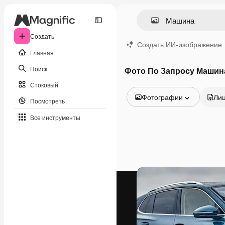
Создать
Создать ИИ-изображение
Главная
Поиск
Фото По Запросу Машин
Стоковый
Фотографии
Ли
Посмотреть
Все изображения
Все инструменты
Векторы
Иллюстрации
Фотографии
PSD
Шаблоны
Мокапы
Видео
Видеоролик
Моушн-дизайн
Видеошаблоны
Иконки
3D-модели
Шрифты