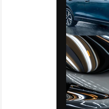
Креативная пл
ваших лучших 
подписчиков с
предприятий, а
Pусский