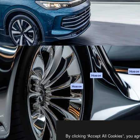
атформа для создания
Spaces
Academy
работ. Более 1 миллиона
ИИ-помощник
Документация п
реди креаторов,
Пакету ИИ
Генератор
гентств и студий.
изображений ИИ
Служба
поддержки
Генератор видео
ИИ
Условия и
положения
Генератор голоса
на основе ИИ
Политика
конфиденциальн
Стоковый контент
Оригиналы
MCP для
Новое
Новое
Claude/ChatGPT
Политика файло
cookie
Агенты
Новое
Центр доверия
API
Партнеры
Мобильное
приложение
Предприятие
Все инструменты
Magnific
By clicking “Accept All Cookies”, you agr