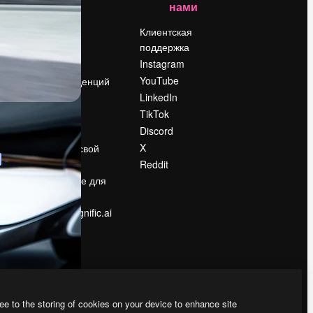
нами
Цены
о
О нас
Клиентская
поддержка
Reviews
Instagram
Вакансии
YouTube
Поиск тенденций
LinkedIn
Блог
TikTok
События
Discord
Slidesgo
ости
X
Продайте свой
контент
Reddit
в
Помещение для
прессы
Ищете magnific.ai
ee to the storing of cookies on your device to enhance site