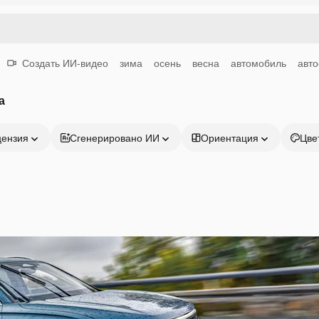
Создать ИИ-видео
зима
осень
весна
автомобиль
авто
а
цензия
Сгенерировано ИИ
Ориентация
Цве
Продукция
Начать