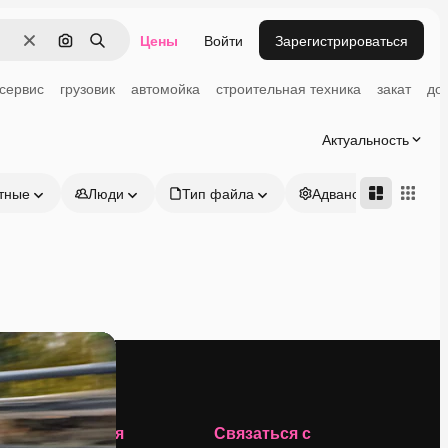
Цены
Войти
Зарегистрироваться
Очистить
Поиск по изображению
Поиск
сервис
грузовик
автомойка
строительная техника
закат
до
Актуальность
тные
Люди
Тип файла
Адвансд
Компания
Связаться с