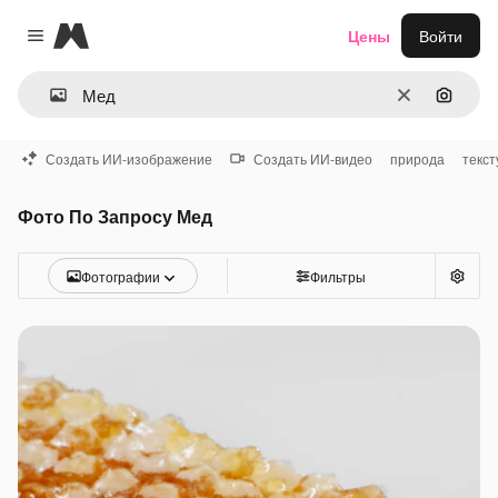
Magnific
Цены
Войти
Close menu
Очистить
Поиск 
Создать ИИ-изображение
Создать ИИ-видео
природа
текст
Фото По Запросу Мед
Фотографии
Фильтры