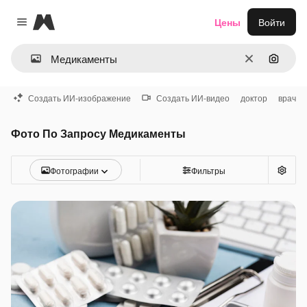
Magnific
Цены
Войти
Close menu
Очистить
Поиск 
Создать ИИ-изображение
Создать ИИ-видео
доктор
врач
Фото По Запросу Медикаменты
Фотографии
Фильтры