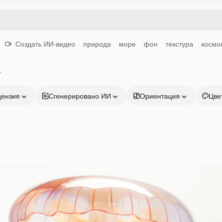
Создать ИИ-видео
природа
море
фон
текстура
космо
а
цензия
Сгенерировано ИИ
Ориентация
Цве
Продукция
Начать