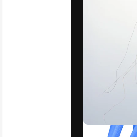
Креативная пл
ваших лучших 
подписчиков с
предприятий, а
Pусский