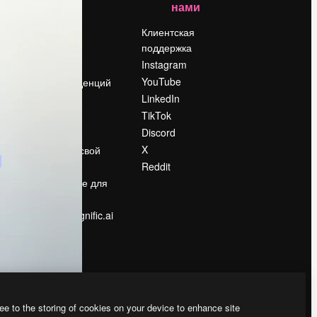
нами
Цены
о
О нас
Клиентская
поддержка
Reviews
Instagram
Вакансии
YouTube
Поиск тенденций
LinkedIn
Блог
TikTok
События
Discord
Slidesgo
ости
X
Продайте свой
контент
Reddit
в
Помещение для
прессы
Ищете magnific.ai
ee to the storing of cookies on your device to enhance site