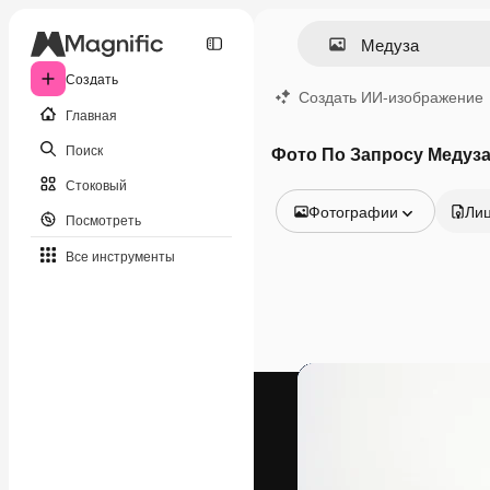
Создать
Создать ИИ-изображение
Главная
Поиск
Фото По Запросу Медуз
Стоковый
Фотографии
Ли
Посмотреть
Все изображения
Все инструменты
Векторы
Иллюстрации
Фотографии
PSD
Шаблоны
Мокапы
Видео
Видеоролик
Моушн-дизайн
Видеошаблоны
Иконки
3D-модели
Шрифты