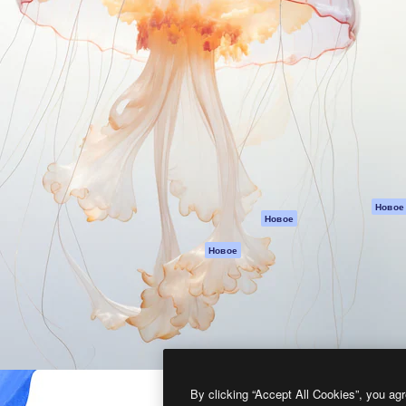
атформа для создания
Spaces
Academy
работ. Более 1 миллиона
ИИ-помощник
Документация п
реди креаторов,
Пакету ИИ
Генератор
гентств и студий.
изображений ИИ
Служба
поддержки
Генератор видео
ИИ
Условия и
положения
Генератор голоса
на основе ИИ
Политика
конфиденциальн
Стоковый контент
Оригиналы
MCP для
Новое
Новое
Claude/ChatGPT
Политика файло
cookie
Агенты
Новое
Центр доверия
API
Партнеры
Мобильное
приложение
Предприятие
Все инструменты
Magnific
By clicking “Accept All Cookies”, you agr