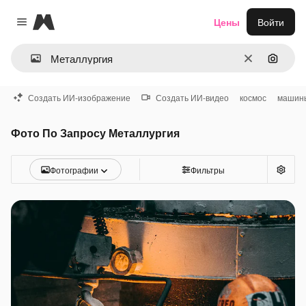
Magnific
Цены
Войти
Close menu
Очистить
Поиск 
Создать ИИ-изображение
Создать ИИ-видео
космос
машин
Фото По Запросу Металлургия
Фотографии
Фильтры