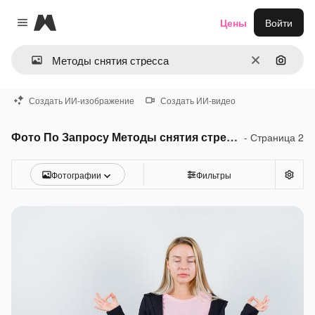
Magnific
Цены
Войти
Close menu
Очистить
Поиск 
Создать ИИ-изображение
Создать ИИ-видео
Фото По Запросу Методы снятия стресса
- Страница 2
Фотографии
Фильтры