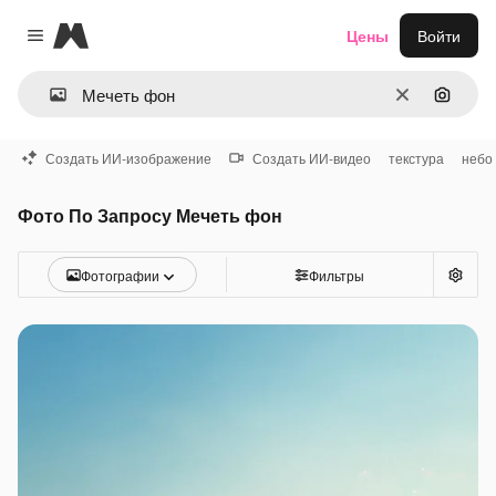
Magnific
Цены
Войти
Close menu
Очистить
Поиск 
Создать ИИ-изображение
Создать ИИ-видео
текстура
небо
Фото По Запросу Мечеть фон
Фотографии
Фильтры